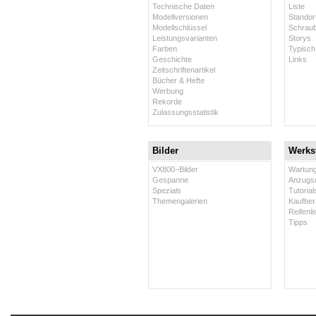
Technische Daten
Liste
Modellversionen
Standor
Modellschlüssel
Schraub
Leistungsvarianten
Storys
Farben
Typisch
Geschichte
Links
Zeitschriftenartikel
Bücher & Hefte
Werbung
Rekorde
Zulassungsstatistik
Bilder
Werkst
VX800−Bilder
Wartun
Gespanne
Anzugs
Spezials
Tutorial
Themengalerien
Kaufber
Reifenli
Tipps