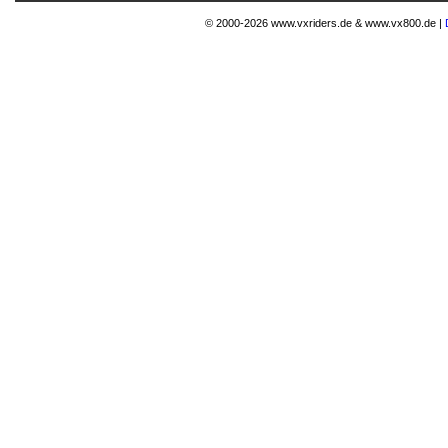
© 2000-2026 www.vxriders.de & www.vx800.de |