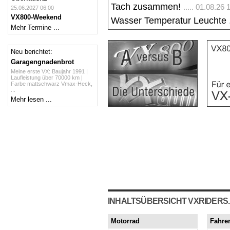
Tach zusammen!
..... 01.08.2
25.06.2027 06:00
VX800-Weekend
Wasser Temperatur Leuchte
Mehr Termine ...
Neu berichtet:
Garagengnadenbrot
Meine erste VX: Baujahr 1991 |
Laufleistung über 70000 km |
Farbe mattschwarz Vmax-Heck,
...
Mehr lesen ...
INHALTSÜBERSICHT VXRIDERS
Motorrad
Fahre