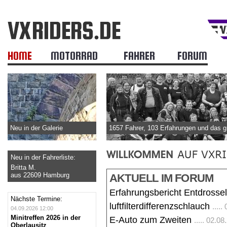
HOME
MOTORRAD
FAHRER
FORUM
Neu in der Galerie
1657 Fahrer, 103 Erfahrungen und das 
Neu in der Fahrerliste:
Britta M.
aus 22609 Hamburg
AKTUELL IM FORUM
Erfahrungsbericht Entdrosse
Nächste Termine:
luftfilterdifferenzschlauch
....
04.09.2026 12:00
Minitreffen 2026 in der
E-Auto zum Zweiten
..... 02.0
Oberlausitz