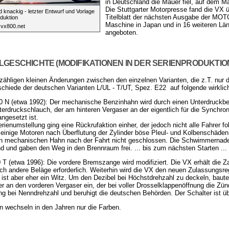
in Deutschland die Mauer fiel, auf dem Mai
Die Stuttgarter Motorpresse fand die VX 
 knackig - letzter Entwurf und Vorlage
Titelblatt der nächsten Ausgabe der MO
oduktion
Maschine in Japan und in 16 weiteren Lä
: vx800.net
angeboten.
GESCHICHTE (MODIFIKATIONEN IN DER SERIENPRODUKTI
ähligen kleinen Änderungen zwischen den einzelnen Varianten, die z.T. nur 
schiede der deutschen Varianten L/UL - T/UT, Spez. E22 auf folgende wirklich
 N (etwa 1992): Der mechanische Benzinhahn wird durch einen Unterdruckben
erdruckschlauch, der am hinteren Vergaser an der eigentlich für die Synchro
angesetzt ist.
erienumstellung ging eine Rückrufaktion einher, der jedoch nicht alle Fahrer 
inige Motoren nach Überflutung der Zylinder böse Pleul- und Kolbenschäden
n mechanischen Hahn nach der Fahrt nicht geschlossen. Die Schwimmernadel
nd und gaben den Weg in den Brennraum frei. ... bis zum nächsten Starten ...
T (etwa 1996): Die vordere Bremszange wird modifiziert. Die VX erhält die Za
lich andere Beläge erforderlich. Weiterhin wird die VX den neuen Zulassungs
ist aber eher ein Witz. Um den Dezibel bei Höchstdrehzahl zu deckeln, baute
ter an den vorderen Vergaser ein, der bei voller Drosselklappenöffnung die Z
ng bei Nenndrehzahl und beruhigt die deutschen Behörden. Der Schalter ist übr
 wechseln in den Jahren nur die Farben.