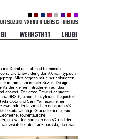
DER
WERKSTATT
LADEN
 ins Detail optisch und technisch
nders. Die Entwicklung der VX war, typisch
geprägt. Alles begann mit einer colorierten
gner im amerikanischen Suzuki-Design-
-V2 der kleinen Intruder ein auf das
ad entwarf. Der erste Entwurf erinnerte
maha SRX 6, einem Einzylinder. Begeistert
t Aki Goto und Sam Yamazaki einen
e zwar mit der letztendlich gebauten VX
aber bereits wichtige Grundelemente, wie
Geometrie, tourentauliche
ker, u.s.w. Und natürlich den V2 und den
t war zweifellos der Tank aus Alu, den Sam