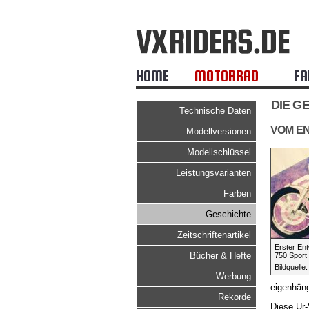
HOME
MOTORRAD
FA
DIE G
Technische Daten
VOM E
Modellversionen
Modellschlüssel
Leistungsvarianten
Farben
Geschichte
Zeitschriftenartikel
Erster Ent
Bücher & Hefte
750 Sport
Bildquelle
Werbung
eigenhäng
Rekorde
Diese Ur-