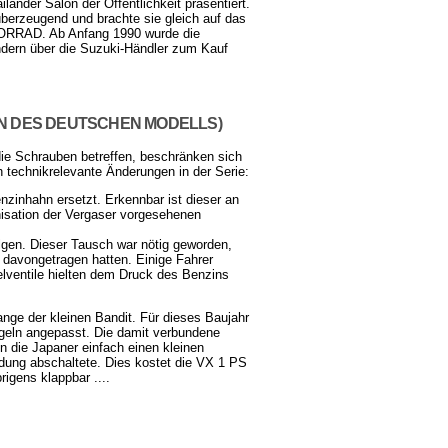
länder Salon der Öffentlichkeit präsentiert.
überzeugend und brachte sie gleich auf das
TORRAD. Ab Anfang 1990 wurde die
ndern über die Suzuki-Händler zum Kauf
ON DES DEUTSCHEN MODELLS)
die Schrauben betreffen, beschränken sich
 technikrelevante Änderungen in der Serie:
zinhahn ersetzt. Erkennbar ist dieser an
nisation der Vergaser vorgesehenen
folgen. Dieser Tausch war nötig geworden,
 davongetragen hatten. Einige Fahrer
ventile hielten dem Druck des Benzins
nge der kleinen Bandit. Für dieses Baujahr
regeln angepasst. Die damit verbundene
n die Japaner einfach einen kleinen
ündung abschaltete. Dies kostet die VX 1 PS
igens klappbar ....