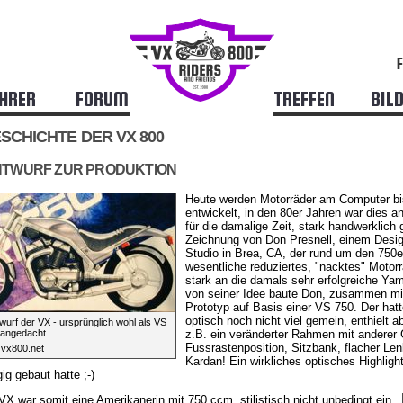
HRER
FORUM
TREFFEN
BIL
ESCHICHTE DER VX 800
NTWURF ZUR PRODUKTION
Heute werden Motorräder am Computer bis
entwickelt, in den 80er Jahren war dies a
für die damalige Zeit, stark handwerklich 
Zeichnung von Don Presnell, einem Desi
Studio in Brea, CA, der rund um den 750er
wesentliche reduziertes, "nacktes" Motorr
stark an die damals sehr erfolgreiche Ya
von seiner Idee baute Don, zusammen mi
Prototyp auf Basis einer VS 750. Der hatt
optisch noch nicht viel gemein, enthielt 
wurf der VX - ursprünglich wohl als VS
 angedacht
z.B. ein veränderter Rahmen mit anderer 
Fussrastenposition, Sitzbank, flacher Len
: vx800.net
Kardan! Ein wirkliches optisches Highligh
ig gebaut hatte ;-)
VX war somit eine Amerikanerin mit 750 ccm, stilistisch nicht unbedingt ein