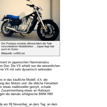
Der Prototyp vereinte offensichtlich die Teile
verschiedener Modellreihen ... Japan liegt halt
auch im Osten
Bildquelle: vx800.net
gement im japanischen Hammamatsu
on Don. Die VX erhielt nun die wesentlichen
 eine VX mit sehr dynamisch wirkenden
 in das käufliche Modell, d.h. die
ng des Motors und die übliche Feinarbeit
r etwas traditioneller gestylt, schade
dem Zusammenhang etwas an Hubraum
gen die damals erfolgreiche BMW R80
rde am 09.November, an dem Tag, an dem