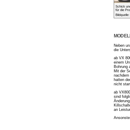
Schick und
für die Pr
Bildquelle
MODELL
Neben unz
die Unter
ab VX 800
einem Unt
Bohrung 
Mit der S
nachdem e
hatten de
nicht sta
ab VX800 
sind folg
Änderung 
Killschal
an Leistu
Ansonsten