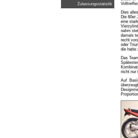
Volltreffe
Zulassungsstatistik
Dies alle
Die 80er 
eine star
Vierzyli
nahm stet
damals te
recht vor
oder Triu
die hatte
Das Team 
Spätesten
Kombinati
nicht nur
Auf Basi
überzeugt
Designmer
Proportio