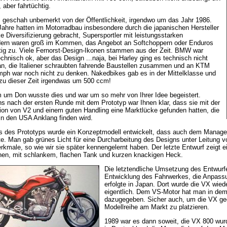
r, aber fahrtüchtig.
s geschah unbemerkt von der Öffentlichkeit, irgendwo um das Jahr 1986.
Jahre hatten im Motorradbau insbesondere durch die japanischen Hersteller
ke Diversifizierung gebracht, Supersportler mit leistungsstarken
ndern waren groß im Kommen, das Angebot an Softchoppern oder Enduros
ig zu. Viele Fernorst-Design-Ikonen stammen aus der Zeit. BMW war
chnisch ok, aber das Design ...naja, bei Harley ging es technisch nicht
an, die Italiener schraubten fahrende Baustellen zusammen und an KTM
mph war noch nicht zu denken. Nakedbikes gab es in der Mittelklasse und
 zu dieser Zeit irgendwas um 500 ccm!
um Don wusste dies und war um so mehr von Ihrer Idee begeistert.
s nach der ersten Runde mit dem Prototyp war Ihnen klar, dass sie mit der
on von V2 und einem guten Handling eine Marktlücke gefunden hatten, die
 in den USA Anklang finden wird.
s des Prototyps wurde ein Konzeptmodell entwickelt, dass auch dem Mana
e. Man gab grünes Licht für eine Durcharbeitung des Designs unter Leitung v
kmale, so wie wir sie später kennengelernt haben. Der letzte Entwurf zeigt
nen, mit schlankem, flachen Tank und kurzen knackigen Heck.
Die letztendliche Umsetzung des Entwurfes
Entwicklung des Fahrwerkes, die Anpassu
erfolgte in Japan. Dort wurde die VX wiede
eigentlich. Dem VS-Motor hat man in 
dazugegeben. Sicher auch, um die VX ge
Modellreihe am Markt zu platzieren.
1989 war es dann soweit, die VX 800 wu